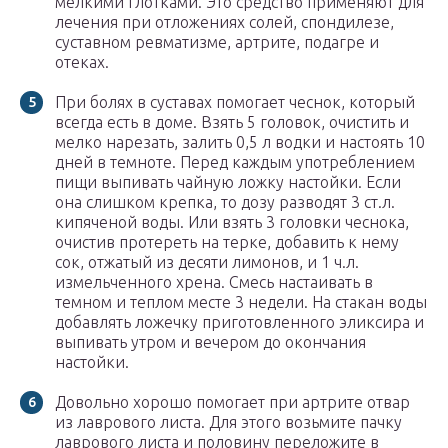
мелкими глотками. Это средство применяют для
лечения при отложениях солей, спондилезе,
суставном ревматизме, артрите, подагре и
отеках.
При болях в суставах помогает чеснок, который
всегда есть в доме. Взять 5 головок, очистить и
мелко нарезать, залить 0,5 л водки и настоять 10
дней в темноте. Перед каждым употреблением
пищи выпивать чайную ложку настойки. Если
она слишком крепка, то дозу разводят 3 ст.л.
кипяченой воды. Или взять 3 головки чеснока,
очистив протереть на терке, добавить к нему
сок, отжатый из десяти лимонов, и 1 ч.л.
измельченного хрена. Смесь настаивать в
темном и теплом месте 3 недели. На стакан воды
добавлять ложечку приготовленного эликсира и
выпивать утром и вечером до окончания
настойки.
Довольно хорошо помогает при артрите отвар
из лаврового листа. Для этого возьмите пачку
лаврового листа и половину переложите в