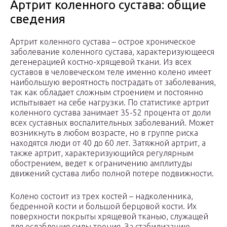
Артрит коленного сустава: общие
сведения
Артрит коленного сустава – острое хроническое
заболевание коленного сустава, характеризующееся
дегенерацией костно-хрящевой ткани. Из всех
суставов в человеческом теле именно колено имеет
наибольшую вероятность пострадать от заболевания,
так как обладает сложным строением и постоянно
испытывает на себе нагрузки. По статистике артрит
коленного сустава занимает 35-52 процента от доли
всех суставных воспалительных заболеваний. Может
возникнуть в любом возрасте, но в группе риска
находятся люди от 40 до 60 лет. Затяжной артрит, а
также артрит, характеризующийся регулярным
обострением, ведет к ограничению амплитуды
движений сустава либо полной потере подвижности.
Колено состоит из трех костей – надколенника,
бедренной кости и большой берцовой кости. Их
поверхности покрыты хрящевой тканью, служащей
для ослабления силы трения. За стабилизацию