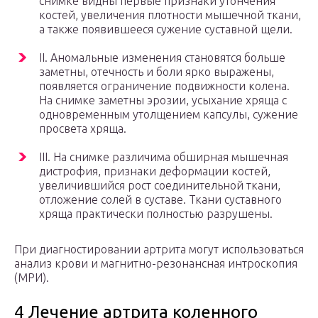
снимке видны первые признаки утончения
костей, увеличения плотности мышечной ткани,
а также появившееся сужение суставной щели.
ІІ. Аномальные изменения становятся больше
заметны, отечность и боли ярко выражены,
появляется ограничение подвижности колена.
На снимке заметны эрозии, усыхание хряща с
одновременным утолщением капсулы, сужение
просвета хряща.
ІІІ. На снимке различима обширная мышечная
дистрофия, признаки деформации костей,
увеличившийся рост соединительной ткани,
отложение солей в суставе. Ткани суставного
хряща практически полностью разрушены.
При диагностировании артрита могут использоваться
анализ крови и магнитно-резонансная интроскопия
(МРИ).
4 Лечение артрита коленного