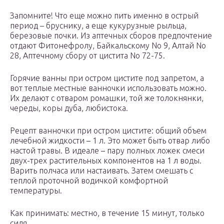
Запомните! Что еще можно пить именно в острый
период – бруснику, а еще кукурузные рыльца,
березовые почки. Из аптечных сборов предпочтение
отдают Фитонефролу, Байкальскому No 9, Алтай No
28, Аптечному сбору от цистита No 72-75.
Горячие ванны при остром цистите под запретом, а
вот теплые местные ванночки использовать можно.
Их делают с отваром ромашки, той же толокнянки,
череды, коры дуба, любистока.
Рецепт ванночки при остром цистите: общий объем
лечебной жидкости – 1 л. Это может быть отвар либо
настой травы. В идеале – пару полных ложек смеси
двух-трех растительных компонентов на 1 л воды.
Варить полчаса или настаивать. Затем смешать с
теплой проточной водичкой комфортной
температуры.
Как принимать: местно, в течение 15 минут, только
сидя.