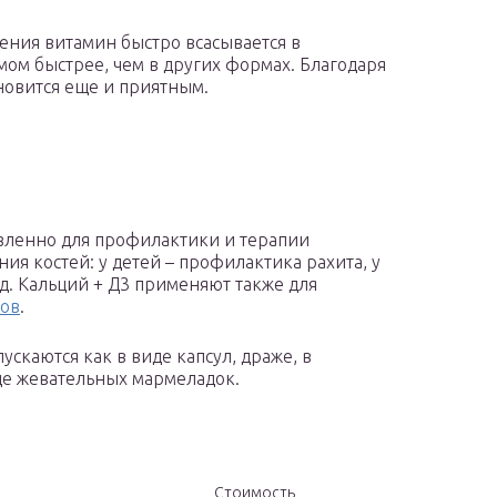
ения витамин быстро всасывается в
мом быстрее, чем в других формах. Благодаря
новится еще и приятным.
авленно для профилактики и терапии
я костей: у детей – профилактика рахита, у
.д. Кальций + Д3 применяют также для
мов
.
скаются как в виде капсул, драже, в
иде жевательных мармеладок.
Стоимость