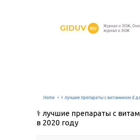
GIDUV
Журнал о ЗОЖ, Онл
RU
журнал о ЗОЖ
Home
‍⚕️‍‍‍ лучшие препараты с витамином d
‍⚕️‍‍‍ лучшие препараты с ви
в 2020 году