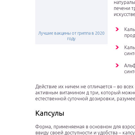
натураль
печени т
искусств
Каль
Лучшие вакцины от гриппа в 2020
прод
году
Каль
синт
Альф
синт
Действие их ничем не отличается – во всех
активным витамином д три, который можно
естественной суточной дозировки, разумее
Капсулы
Форма, применяемая в основном для взро
ввиду своей доступности и удобства – кап