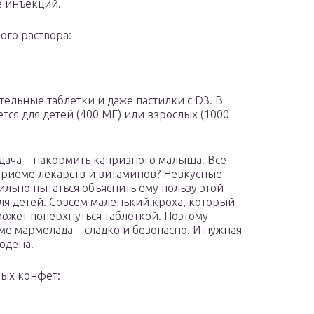
е инъекций.
го раствора:
ельные таблетки и даже пастилки с D3. В
тся для детей (400 ME) или взрослых (1000
адача – накормить капризного малыша. Все
о приеме лекарств и витаминов? Невкусные
ильно пытаться объяснить ему пользу этой
ля детей. Совсем маленький кроха, который
может поперхнуться таблеткой. Поэтому
е мармелада – сладко и безопасно. И нужная
юдена.
ых конфет: