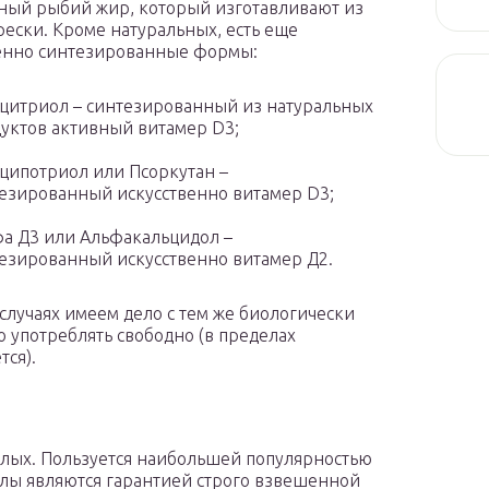
ный рыбий жир, который изготавливают из
рески. Кроме натуральных, есть еще
енно синтезированные формы:
цитриол – синтезированный из натуральных
уктов активный витамер D3;
ципотриол или Псоркутан –
езированный искусственно витамер D3;
а Д3 или Альфакальцидол –
езированный искусственно витамер Д2.
 случаях имеем дело с тем же биологически
 употреблять свободно (в пределах
тся).
слых. Пользуется наибольшей популярностью
сулы являются гарантией строго взвешенной