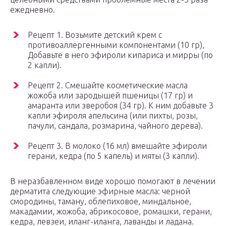
ежедневно.
Рецепт 1. Возьмите детский крем с
противоаллергенными компонентами (10 гр),
Добавьте в него эфироли кипариса и мирры (по
2 капли).
Рецепт 2. Смешайте косметические масла
жожоба или зародышей пшеницы (17 гр) и
амаранта или зверобоя (34 гр). К ним добавьте 3
капли эфироля апельсина (или пихты, розы,
пачули, сандала, розмарина, чайного дерева).
Рецепт 3. В молоко (16 мл) вмешайте эфироли
герани, кедра (по 5 капель) и мяты (3 капли).
В неразбавленном виде хорошо помогают в лечении
дерматита следующие эфирные масла: черной
смородины, таману, облепиховое, миндальное,
макадамии, жожоба, абрикосовое, ромашки, герани,
кедра, левзеи, иланг-иланга, лаванды и ладана.