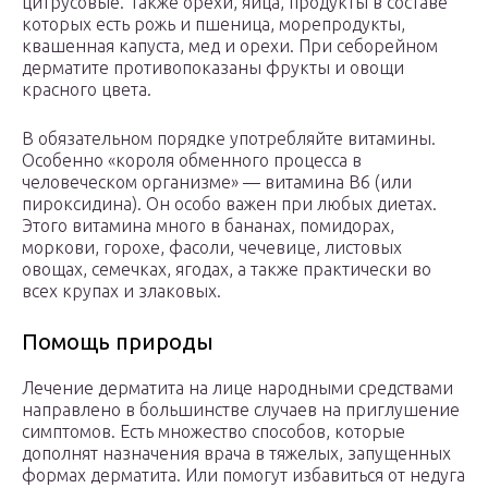
цитрусовые. Также орехи, яйца, продукты в составе
которых есть рожь и пшеница, морепродукты,
квашенная капуста, мед и орехи. При себорейном
дерматите противопоказаны фрукты и овощи
красного цвета.
В обязательном порядке употребляйте витамины.
Особенно «короля обменного процесса в
человеческом организме» — витамина В6 (или
пироксидина). Он особо важен при любых диетах.
Этого витамина много в бананах, помидорах,
моркови, горохе, фасоли, чечевице, листовых
овощах, семечках, ягодах, а также практически во
всех крупах и злаковых.
Помощь природы
Лечение дерматита на лице народными средствами
направлено в большинстве случаев на приглушение
симптомов. Есть множество способов, которые
дополнят назначения врача в тяжелых, запущенных
формах дерматита. Или помогут избавиться от недуга