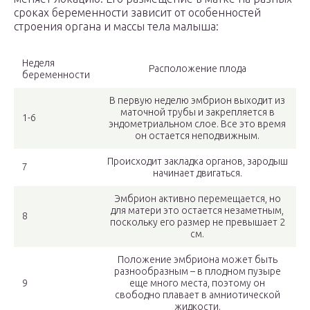
сроках беременности зависит от особенностей
строения органа и массы тела малыша:
Неделя
Расположение плода
беременности
В первую неделю эмбрион выходит из
маточной трубы и закрепляется в
1-6
эндометриальном слое. Все это время
он остается неподвижным.
Происходит закладка органов, зародыш
7
начинает двигаться.
Эмбрион активно перемещается, но
для матери это остается незаметным,
8
поскольку его размер не превышает 2
см.
Положение эмбриона может быть
разнообразным – в плодном пузыре
9
еще много места, поэтому он
свободно плавает в амниотической
жидкости.