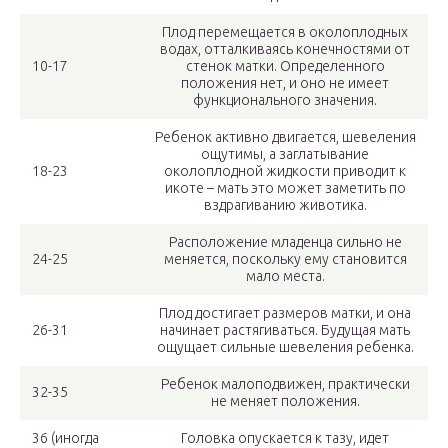
Плод перемещается в околоплодных
водах, отталкиваясь конечностями от
10-17
стенок матки. Определенного
положения нет, и оно не имеет
функционального значения.
Ребенок активно двигается, шевеления
ощутимы, а заглатывание
18-23
околоплодной жидкости приводит к
икоте – мать это может заметить по
вздрагиванию животика.
Расположение младенца сильно не
24-25
меняется, поскольку ему становится
мало места.
Плод достигает размеров матки, и она
26-31
начинает растягиваться. Будущая мать
ощущает сильные шевеления ребенка.
Ребенок малоподвижен, практически
32-35
не меняет положения.
36 (иногда
Головка опускается к тазу, идет